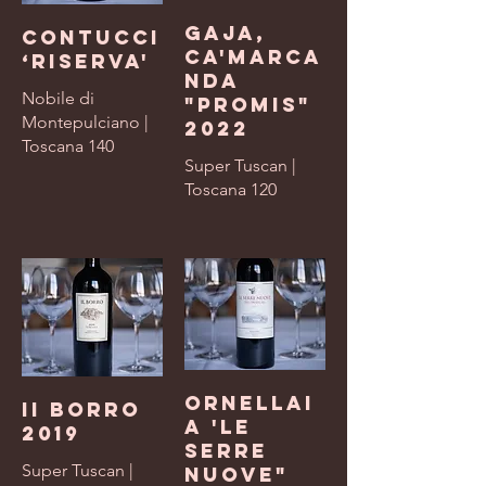
Gaja,
Contucci
Ca'Marca
‘Riserva'
nda
Nobile di
"Promis"
Montepulciano |
2022
Toscana 140
Super Tuscan |
Toscana 120
Ornellai
II Borro
a 'Le
2019
Serre
Super Tuscan |
Nuove"