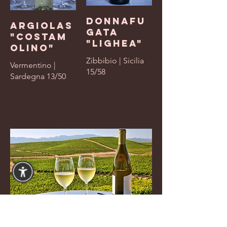
Donnafu
Argiolas
gata
"Costam
"Lighea"
olino"
Zibbibio | Sicilia
Vermentino |
15/58
Sardegna 13/50
American