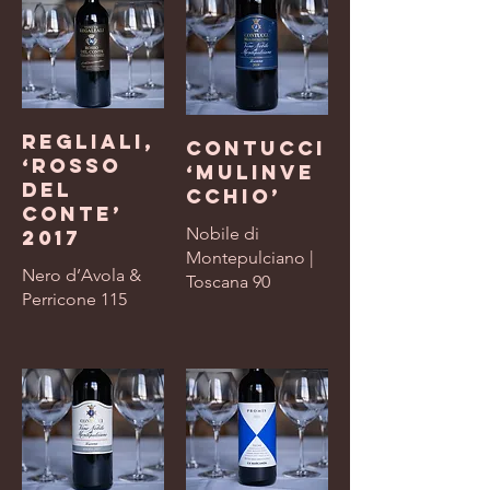
Regliali,
Contucci
‘Rosso
‘Mulinve
Del
cchio’
Conte’
Nobile di
2017
Montepulciano |
Nero d’Avola &
Toscana 90
Perricone 115